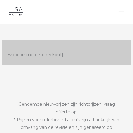
Ga
naar
de
inhoud
[woocommerce_checkout]
Genoemde nieuwprijzen zijn richtprijzen, vraag
offerte op.
*
Prijzen voor refurbished accu’s zijn afhankelijk van
omvang van de revisie en zijn gebaseerd op