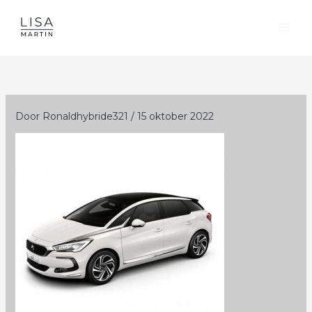
Ga
naar
de
inhoud
Door
Ronaldhybride321
/
15 oktober 2022