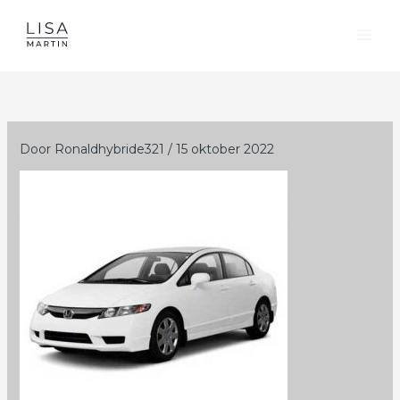
Ga
naar
de
inhoud
Door
Ronaldhybride321
/
15 oktober 2022