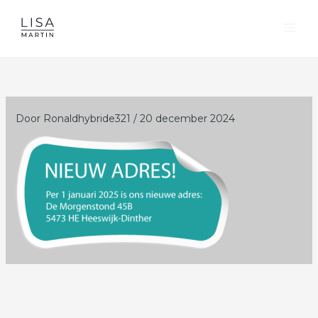
Ga
naar
de
inhoud
Door
Ronaldhybride321
/
20 december 2024