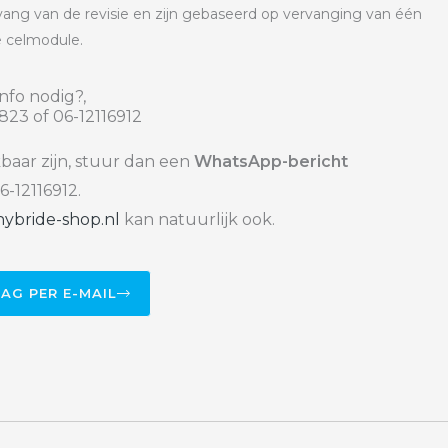
omvang van de revisie en zijn gebaseerd op vervanging van één
e celmodule.
nfo nodig?,
823 of 06-12116912
kbaar zijn, stuur dan een
WhatsApp-bericht
6-12116912.
ybride-shop.nl
kan natuurlijk ook.
AAG PER E-MAIL