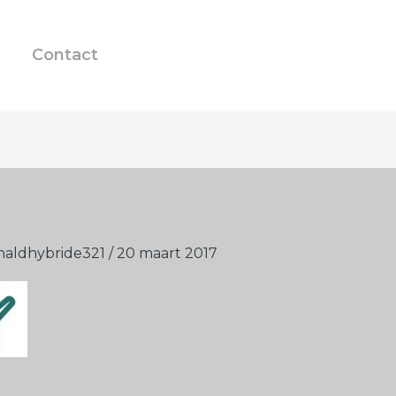
Contact
naldhybride321
/
20 maart 2017