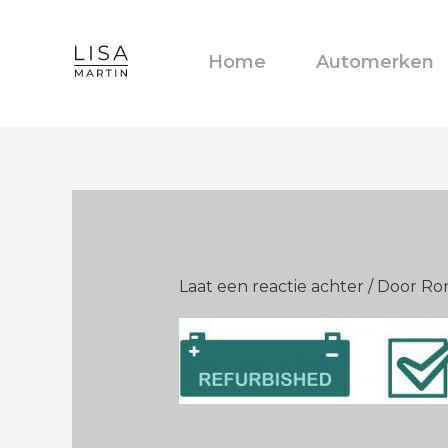
Ga
naar
Home
Automerken
de
inhoud
Laat een reactie achter
/ Door
Ro