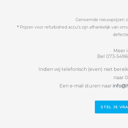
Genoemde nieuwprijzen zijn
*
Prijzen voor refurbished accu’s zijn afhankelijk van 
defect
Meer i
Bel 073-5496
Indien wij telefonisch (even) niet berei
naar 0
Een e-mail sturen naar
info@h
STEL JE VR