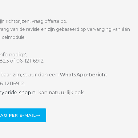
 richtprijzen, vraag offerte op.
omvang van de revisie en zijn gebaseerd op vervanging van één
e celmodule.
nfo nodig?,
823 of 06-12116912
kbaar zijn, stuur dan een
WhatsApp-bericht
6-12116912.
ybride-shop.nl
kan natuurlijk ook.
AAG PER E-MAIL