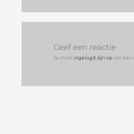
Geef een reactie
Je moet
ingelogd zijn op
om een r